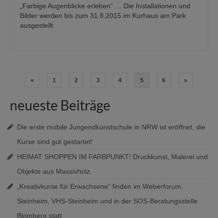
„Farbige Augenblicke erleben“ … Die Installationen und
Bilder werden bis zum 31.8.2015 im Kurhaus am Park
ausgestellt
Beitragsnavigation
«
1
2
3
4
5
6
»
neueste Beiträge
Die erste mobile Jungendkunstschule in NRW ist eröffnet, die
Kurse sind gut gestartet!
HEIMAT SHOPPEN IM FARBPUNKT! Druckkunst, Malerei und
Objekte aus Massivholz.
„Kreativkurse für Erwachsene“ finden im Weberforum,
Steinheim, VHS-Steinheim und in der SOS-Beratungsstelle
Blomberg statt