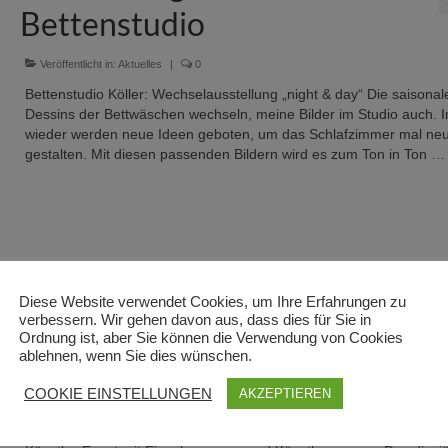
Bettenstudio
Veröffentlicht in:
Aktuelles
|
0
Bettenstudio Köller: Wechselausstellung „night & day“ Die saisonal
Dessins der Bettwäschen wechseln, meine Bilder im Studio auch.
wieder werden neue Ideen geboten, um das Schlafzimmer mal neu
gestalten. Mit diesen passenden Bildern wird es zum Ton in Ton 
Diese Website verwendet Cookies, um Ihre Erfahrungen zu
verbessern. Wir gehen davon aus, dass dies für Sie in
Ordnung ist, aber Sie können die Verwendung von Cookies
Kunst unter freiem Himmel
ablehnen, wenn Sie dies wünschen.
COOKIE EINSTELLUNGEN
AKZEPTIEREN
Veröffentlicht in:
aktuelles
|
0
Zum 10. Mal hat die Junge Kultur die Outdoor-Kunstaktion organisie