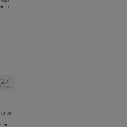
ährige
hr zu
27
ÄRZ 2019
 14.00-
bühr