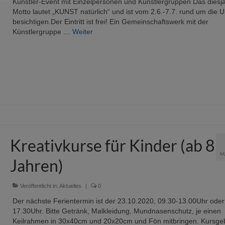
Künstler-Event mit Einzelpersonen und Künstlergruppen Das diesj
Motto lautet „KUNST natürlich“ und ist vom 2.6.-7.7. rund um die U
besichtigen.Der Eintritt ist frei! Ein Gemeinschaftswerk mit der
Künstlergruppe …
Weiter
Kreativkurse für Kinder (ab 8
M
Jahren)
Veröffentlicht in:
Aktuelles
|
0
Der nächste Ferientermin ist der 23.10.2020, 09.30-13.00Uhr oder
17.30Uhr. Bitte Getränk, Malkleidung, Mundnasenschutz, je einen
Keilrahmen in 30x40cm und 20x20cm und Fön mitbringen. Kursge