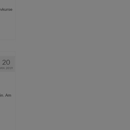
m
ivkurse
20
JAN. 2019
in. Am