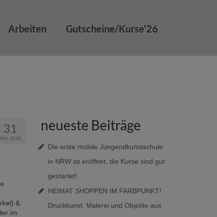
Arbeiten
Gutscheine/Kurse’26
neueste Beiträge
31
JAN. 2020
Die erste mobile Jungendkunstschule
in NRW ist eröffnet, die Kurse sind gut
gestartet!
le
HEIMAT SHOPPEN IM FARBPUNKT!
s
rkel) &
Druckkunst, Malerei und Objekte aus
der im