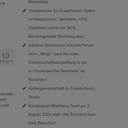
Massivholz.
 in
„Kreativkurse für Erwachsene“ finden
im Weberforum, Steinheim, VHS-
Steinheim und in der SOS-
Beratungsstelle Blomberg statt
Initiative Steinheimer Künstler*innen
13
aktiv! „Wege“ save the date:
NOV. 2019
Gemeinschaftsausstellung in der
ev.Christuskirche Steinheim, ab
November.
Ateliergemeinschaft im Freistil-Kunst-
„avocado
Studio
 zum
n und
Kunstmauer Blomberg, fand am 2.
August 2026 statt. Viel Sonnenschein,
viele Besucher!