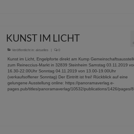
KUNST IM LICHT
Veröffentlicht in:
aktuelles
|
0
Kunst im Licht, Engelpforte direkt am Kump Gemeinschaftsausstel
zum Reineccius-Markt in 32839 Steinheim Samstag 03.11.2019 vo
16.30-22.00Uhr Sonntag 04.11.2019 von 13.00-19.00Uhr
(verkaufsoffener Sonntag) Der Eintritt ist frei! Rückblick auf eine
gelungene Ausstellung online: https://panoramaverlag.e-
pages.pub/titles/panoramaverlag/10532/publications/1426/pages/8