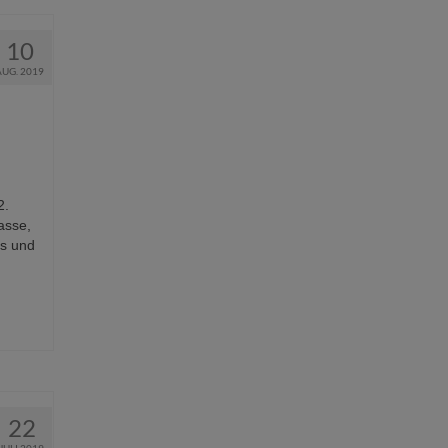
10
AUG. 2019
2.
asse,
ds und
22