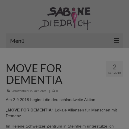
Menü
Vita
MOVE FOR
2
Aktuelles / Kunst in der Stadt
SEP. 2018
DEMENTIA
erledigt … mein Archiv
VHS – Aktiv im Fachbereich „Kultur“
Veröffentlicht in:
aktuelles
|
0
Am 2.9.2018 beginnt die deutschlandweite Aktion
Arbeiten
„MOVE FOR DEMENTIA“
Lokale Allianzen für Menschen mit
Gutscheine/Kurse’26
Demenz.
Im Helene Schweitzer Zentrum in Steinheim unterstütze ich