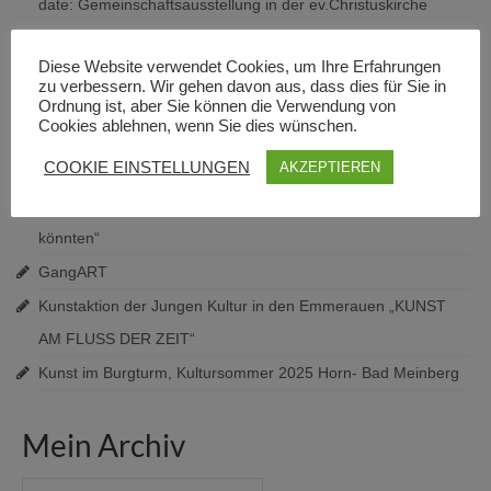
date: Gemeinschaftsausstellung in der ev.Christuskirche
Steinheim, ab November.
Diese Website verwendet Cookies, um Ihre Erfahrungen
Ateliergemeinschaft im Freistil-Kunst-Studio
zu verbessern. Wir gehen davon aus, dass dies für Sie in
Kunstmauer Blomberg, fand am 2. August 2026 statt. Viel
Ordnung ist, aber Sie können die Verwendung von
Cookies ablehnen, wenn Sie dies wünschen.
Sonnenschein, viele Besucher!
COOKIE EINSTELLUNGEN
AKZEPTIEREN
Gemeinschaftsausstellungen mit dem Kunstzirkel Steinheim.
„Farbrausch“ und „Zeitzeuge Baum, wenn Bäume erzählen
könnten“
GangART
Kunstaktion der Jungen Kultur in den Emmerauen „KUNST
AM FLUSS DER ZEIT“
Kunst im Burgturm, Kultursommer 2025 Horn- Bad Meinberg
Mein Archiv
Mein