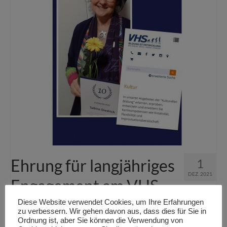
Ehrung für langjähriges
1
DEZ. 2021
Engagement am VHS-
Zweckverband
Diese Website verwendet Cookies, um Ihre Erfahrungen
zu verbessern. Wir gehen davon aus, dass dies für Sie in
Ordnung ist, aber Sie können die Verwendung von
Veröffentlicht in:
VHS
|
0