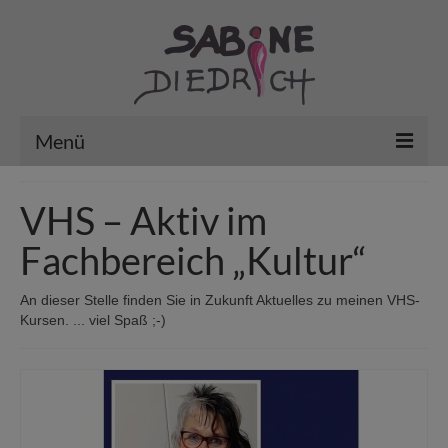
Menü
Vita
VHS – Aktiv im
Aktuelles / Kunst in der Stadt
Fachbereich „Kultur“
erledigt … mein Archiv
An dieser Stelle finden Sie in Zukunft Aktuelles zu meinen VHS-
VHS – Aktiv im Fachbereich „Kultur“
Kursen. ... viel Spaß ;-)
Arbeiten
Gutscheine/Kurse’26