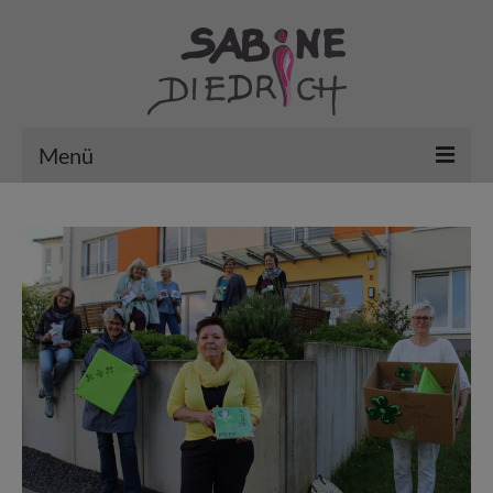
Menü
Vita
Aktuelles / Kunst in der Stadt
erledigt … mein Archiv
VHS – Aktiv im Fachbereich „Kultur“
Arbeiten
Gutscheine/Kurse’26