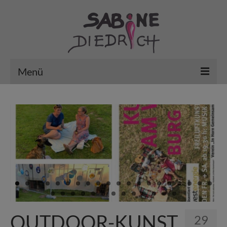
Menü
Vita
Aktuelles / Kunst in der Stadt
erledigt … mein Archiv
VHS – Aktiv im Fachbereich „Kultur“
Arbeiten
Gutscheine/Kurse’26
OUTDOOR-KUNST
29