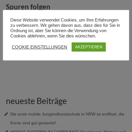
Spuren folgen
Einzelprojekt zum Thema Radroute und Spurensuche in der
Diese Website verwendet Cookies, um Ihre Erfahrungen
Region.
zu verbessern. Wir gehen davon aus, dass dies für Sie in
Ordnung ist, aber Sie können die Verwendung von
Installation mit Rad-Details.
NEUSTART!
Cookies ablehnen, wenn Sie dies wünschen.
Siehe auch Steinheimer Blickpunkt, Seite 5
COOKIE EINSTELLUNGEN
AKZEPTIEREN
https://www.kurier-verlag.net/steinheimer-blickpunkt
neueste Beiträge
Die erste mobile Jungendkunstschule in NRW ist eröffnet, die
Kurse sind gut gestartet!
HEIMAT SHOPPEN IM FARBPUNKT! Druckkunst, Malerei und