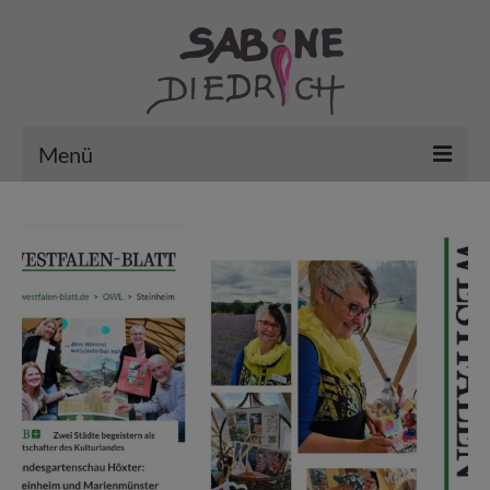
Menü
Vita
Aktuelles / Kunst in der Stadt
erledigt … mein Archiv
VHS – Aktiv im Fachbereich „Kultur“
Arbeiten
Gutscheine/Kurse’26