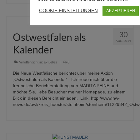
COOKIE EINSTELLUNGEN
AKZEPTIEREN
30
Ostwestfalen als
AUG. 2014
Kalender
Veröffentlicht in:
aktuelles
|
0
Die Neue Westfälische berichtet über meine Aktion
„Ostwestfalen als Kalender“. Ich freue mich über die
freundliche Berichterstattung von MADITA PEINE und
möchte Sie, liebe Besucher meiner Homepage, zu einem
Blick in diesen Bereicht einladen. Link: http://www.nw-
news.de/owl/kreis_hoexter/steinheim/steinheim/11229342_Ostwe