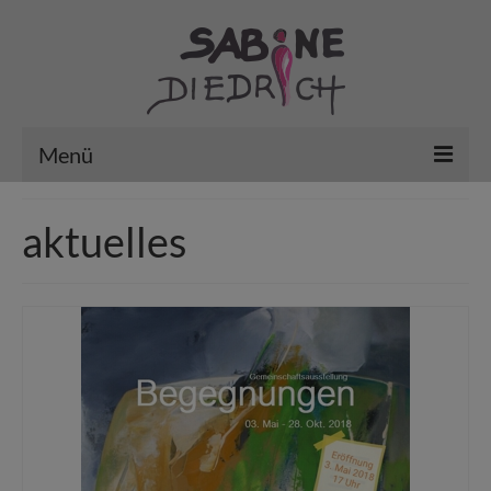
Menü
Vita
aktuelles
Aktuelles / Kunst in der Stadt
erledigt … mein Archiv
VHS – Aktiv im Fachbereich „Kultur“
Arbeiten
Gutscheine/Kurse’26