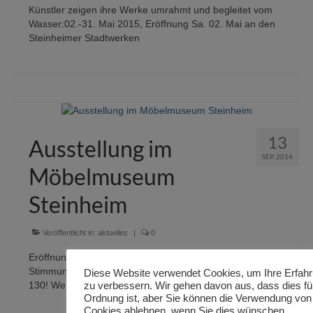
Künstler zeigen ihre Werke umrahmt und begleitet vom
Wasser:02.-31. Mai 2015, Eröffnung Sa. 02. Mai an den
Steinheimer Stadtwerken
13
Ausstellung im
SEP. 2014
Möbelmuseum
Steinheim
Veröffentlicht in:
aktuelles
|
0
Eröffnung war ein VOLLER Erfolg !Viele Gäste, gute
Stimmung … alles Weitere im Telegramm PS: Es sind nun
Diese Website verwendet Cookies, um Ihre Erfah
130! Werke geworden Telegramm als Download:
zu verbessern. Wir gehen davon aus, dass dies für
Ordnung ist, aber Sie können die Verwendung von
Cookies ablehnen, wenn Sie dies wünschen.