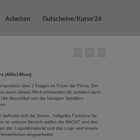
Arbeiten
Gutscheine/Kurse’26
cht (400x140cm)
mposition über 2 Etagen im Foyer der Firma. Der
t nur wann dieses Werk entstanden ist, sondern auch
 Uhr Neumöbel von der hiesigen Spedition
den.
 befindet sich die Sonne , hellgelbe Farbtöne für
e im unteren Bereich stellen die NACHT und den
en dar. Logistikmaterial und das Logo sind kreativ
Firmenfarben eingearbeitet.